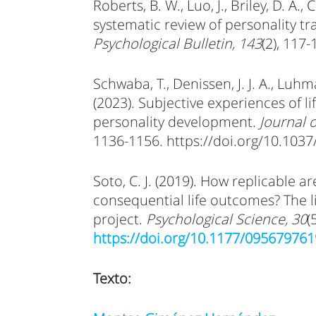
Roberts, B. W., Luo, J., Briley, D. A., Ch
systematic review of personality tr
Psychological Bulletin, 143
(2), 117
Schwaba, T., Denissen, J. J. A., Luhm
(2023). Subjective experiences of li
personality development.
Journal 
1136-1156. https://doi.org/10.10
Soto, C. J. (2019). How replicable a
consequential life outcomes? The l
project.
Psychological Science, 30
(
https://doi.org/10.1177/09567976
Texto: