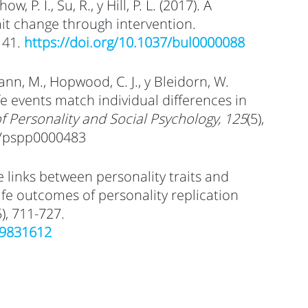
ow, P. I., Su, R., y Hill, P. L. (2017). A
ait change through intervention.
-141.
https://doi.org/10.1037/bul0000088
ann, M., Hopwood, C. J., y Bleidorn, W.
fe events match individual differences in
of Personality and Social Psychology, 125
(5),
37/pspp0000483
re links between personality traits and
ife outcomes of personality replication
5), 711-727.
19831612