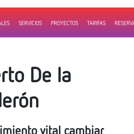
ALES
SERVICIOS
PROYECTOS
TARIFAS
RESERVA
rto De la
derón
miento vital cambiar