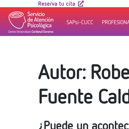
Skip
Reserva tu cita
to
content
SAPsi-CUCC
PROFESION
Autor:
Robe
Fuente Cal
¿Puede un aconteci