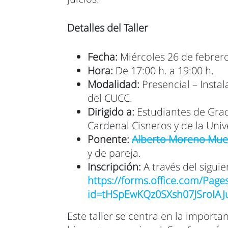
Detalles del Taller
Fecha:
Miércoles 26 de febrer
Hora:
De 17:00 h. a 19:00 h.
Modalidad:
Presencial – Instal
del CUCC.
Dirigido a:
Estudiantes de Grad
Cardenal Cisneros y de la Univ
Ponente:
Alberto Moreno Mue
y de pareja.
Inscripción:
A través del siguie
https://forms.office.com/Pag
id=tHSpEwKQz0SXsh07JSroIA
Este taller se centra en la importa