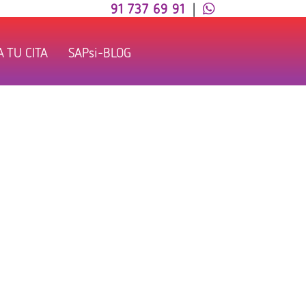
91 737 69 91
|
 TU CITA
SAPsi-BLOG