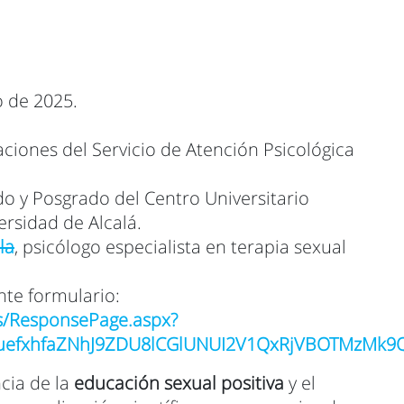
o de 2025.
aciones del Servicio de Atención Psicológica
o y Posgrado del Centro Universitario
ersidad de Alcalá.
la
, psicólogo especialista en terapia sexual
nte formulario:
es/ResponsePage.aspx?
JuefxhfaZNhJ9ZDU8lCGlUNUI2V1QxRjVBOTMzMk9
ncia de la
educación sexual positiva
y el