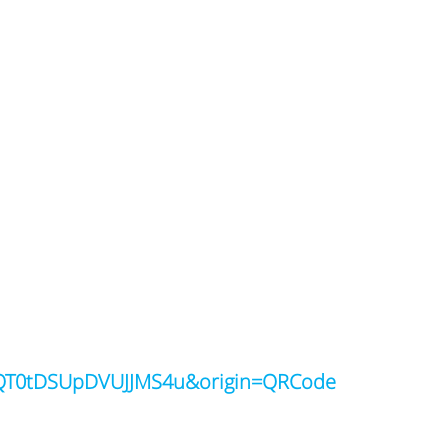
QT0tDSUpDVUJJMS4u&origin=QRCode