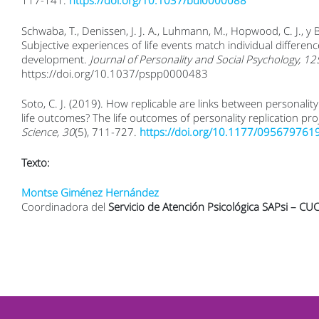
117-141.
https://doi.org/10.1037/bul0000088
Schwaba, T., Denissen, J. J. A., Luhmann, M., Hopwood, C. J., y 
Subjective experiences of life events match individual differenc
development.
Journal of Personality and Social Psychology, 12
https://doi.org/10.1037/pspp0000483
Soto, C. J. (2019). How replicable are links between personalit
life outcomes? The life outcomes of personality replication pro
Science, 30
(5), 711-727.
https://doi.org/10.1177/09567976
Texto:
Montse Giménez Hernández
Coordinadora del
Servicio de Atención Psicológica SAPsi – CU