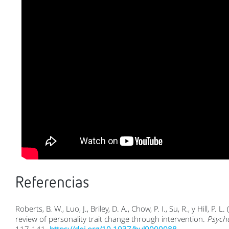
Referencias
Roberts, B. W., Luo, J., Briley, D. A., Chow, P. I., Su, R., y Hill, P. 
review of personality trait change through intervention.
Psycho