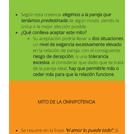
Según esta creencia
elegimos a la pareja que
teníamos predestinada
de algún modo, siendo la
única o la mejor elección posible.
¿Qué conlleva aceptar este mito?
Su aceptación podría llevar a
dos situaciones
:
un
nivel de exigencia excesivamente elevado
en la relación de pareja, con el consiguiente
riesgo de decepción
; o una
tolerancia
excesiva
, al considerar que dado que se trata
de la pareja ideal,
hay que permitirle más o
ceder más para que la relación funcione
.
MITO DE LA OMNIPOTENCIA
Se resume en la frase
“el amor lo puede todo”.
Si