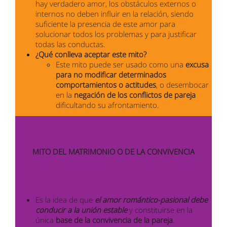
hay verdadero amor, los obstáculos externos o
internos no deben influir en la relación, siendo
suficiente la presencia de este amor para
solucionar todos los problemas y para justificar
todas las conductas.
¿Qué conlleva aceptar este mito?
Este mito puede ser usado como una
excusa
para no modificar determinados
comportamientos o actitudes
, o desembocar
en la
negación de los conflictos de pareja
dificultando su afrontamiento.
MITO DEL MATRIMONIO O DE LA CONVIVENCIA
Es la idea de que
el amor romántico-pasional debe
conducir a la unión estable
y constituirse en la
única
base de la convivencia de la pareja
.