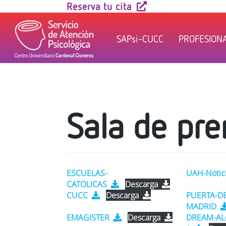
Skip
Reserva tu cita
to
content
SAPsi-CUCC
PROFESION
Sala de pre
ESCUELAS-
UAH-Notic
CATOLICAS
Descarga
CUCC
Descarga
PUERTA-DE
MADRID
EMAGISTER
Descarga
DREAM-AL