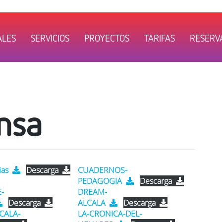
ALES
SERVICIOS
PROYECTOS
TARIFAS
RESERVA
nsa
ias
Descarga
CUADERNOS-
PEDAGOGIA
Descarga
-
DREAM-
Descarga
ALCALA
Descarga
CALA-
LA-CRONICA-DEL-