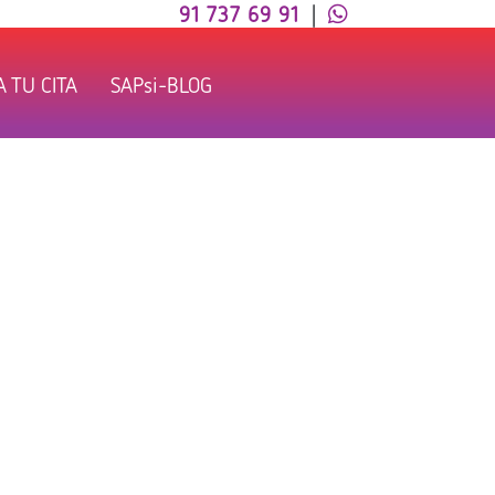
91 737 69 91
|
 TU CITA
SAPsi-BLOG