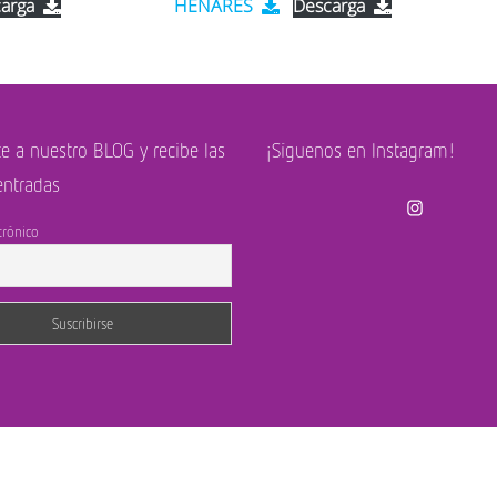
arga
HENARES
Descarga
te a nuestro BLOG y recibe las
¡Síguenos en Instagram!
entradas
Instagram
trónico